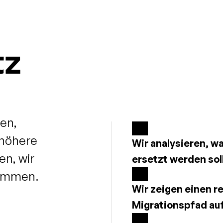
tz
nen,
 höhere
Wir analysieren, wa
en, wir
ersetzt werden soll
kommen.
Wir zeigen einen re
Migrationspfad auf